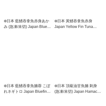
❄️日本 藍鰭吞拿魚赤身あか
❄️日本 黃鰭吞拿魚赤身
み (急凍/未切) Japan Bluefin
Japan Yellow Fin Tuna
Tuna Akami (Frozen /
Sashimi
Uncut)
❄️日本 藍鰭吞拿魚腩蓉 こぼ
❄️日本 頂級油甘魚腩 刺身
れネギトロ Japan Bluefin
(急凍/未切) Japan Hamachi
Minced Tuna (Frozen)
Sashimi (Frozen / Uncut)