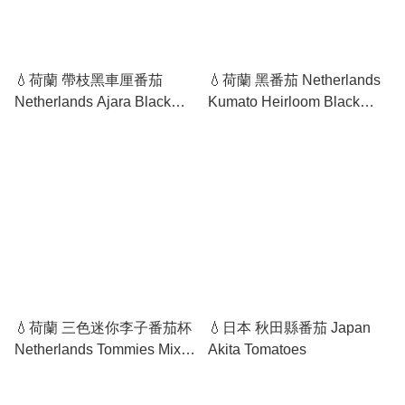
💧荷蘭 帶枝黑車厘番茄
💧荷蘭 黑番茄 Netherlands
Netherlands Ajara Black
Kumato Heirloom Black
Cherry Tomatoes on Vine
Tomatoes
💧荷蘭 三色迷你李子番茄杯
💧日本 秋田縣番茄 Japan
Netherlands Tommies Mixed
Akita Tomatoes
Mini Plum Tomatoes Cup