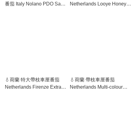
番茄 Italy Nolano PDO San
Netherlands Looye Honey
Marzano Peeled Tomatoes
Tomatoes on Vine
💧荷蘭 特大帶枝車厘番茄
💧荷蘭 帶枝車厘番茄
Netherlands Firenze Extra
Netherlands Multi-colour
Large Cherry Tomatoes on
Cherry Tomatoes on Vine
Vine