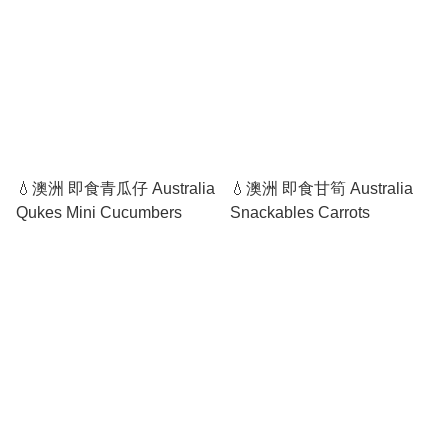
💧澳洲 即食青瓜仔 Australia
💧澳洲 即食甘筍 Australia
Qukes Mini Cucumbers
Snackables Carrots