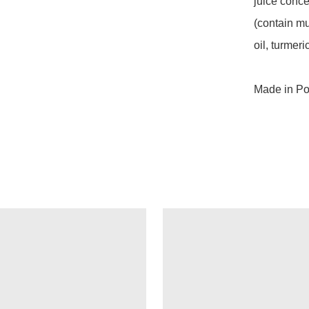
juice concen
(contain mu
oil, turmeri
Made in Po