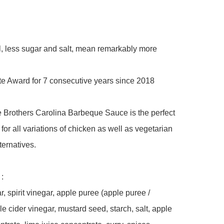
al, less sugar and salt, mean remarkably more 
te Award for 7 consecutive years since 2018

 Brothers Carolina Barbeque Sauce is the perfect 
or all variations of chicken as well as vegetarian 
ernatives.

:

, spirit vinegar, apple puree (apple puree / 
le cider vinegar, mustard seed, starch, salt, apple 