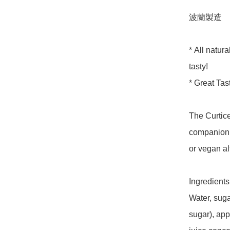
波蘭製造

* All natur
tasty!

* Great Tas
The Curtice
companion f
or vegan alt
Ingredients 
Water, sugar
sugar), app