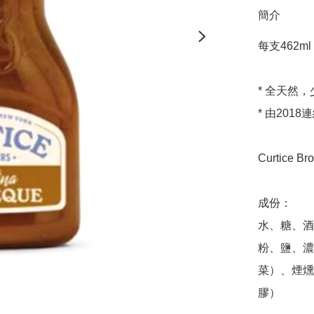
簡介
每支462ml

* 全天然
* 由2018連
Curtice
成份：

水、糖、酒
粉、鹽、濃
菜）、煙燻
膠）
