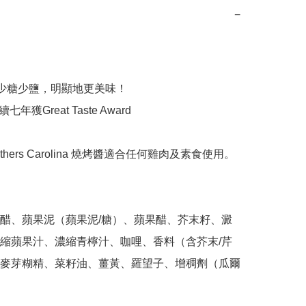
−
，少糖少鹽，明顯地更美味！

續七年獲Great Taste Award

 Brothers Carolina 燒烤醬適合任何雞肉及素食使用。

醋、蘋果泥（蘋果泥/糖）、蘋果醋、芥末籽、澱
縮蘋果汁、濃縮青檸汁、咖哩、香料（含芥末/芹
麥芽糊精、菜籽油、薑黃、羅望子、增稠劑（瓜爾