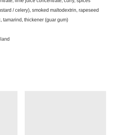
trate, lime juice concentrate, curry, spices 
stard / celery), smoked maltodextrin, rapeseed 
c, tamarind, thickener (guar gum)

land 