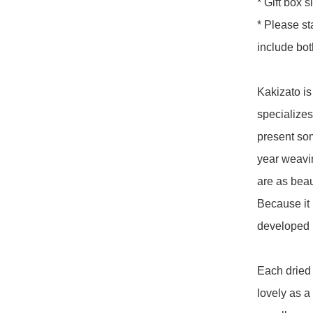
* Gift box s
* Please st
include bot
Kakizato is
specializes
present som
year weavin
are as beau
Because it 
developed i
Each dried 
lovely as a