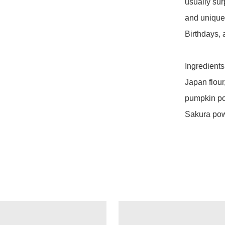
usually sur
and unique g
Birthdays, 
Ingredients 
Japan flour
pumpkin po