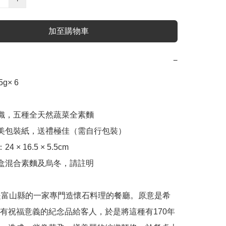
加至購物車
−
× 6

編織，五種全天然蔬菜全素麵

精美包裝紙，送禮極佳（需自行包裝）

 × 16.5 × 5.5cm 

三盒混合素麵及烏冬，請註明

ato 是富山縣的一家專門造懷石料理的餐廳。原意是希
有祝福意義的紀念品給客人，於是將這種有170年