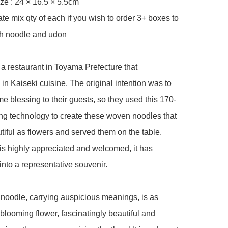
ize : 24 × 16.5 × 5.5cm 

ate mix qty of each if you wish to order 3+ boxes to 
h noodle and udon 

 a restaurant in Toyama Prefecture that 
 in Kaiseki cuisine. The original intention was to 
e blessing to their guests, so they used this 170-
g technology to create these woven noodles that 
tiful as flowers and served them on the table. 
is highly appreciated and welcomed, it has 
nto a representative souvenir.

noodle, carrying auspicious meanings, is as 
 blooming flower, fascinatingly beautiful and 