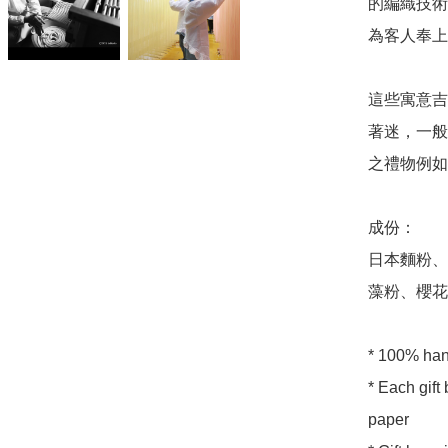
的編織技術
為客人奉上
這些寓意吉
著迷，一般
之禮物例如
成份：

日本麵粉、
藻粉、櫻花粉
* 100% hand
* Each gift
paper 
