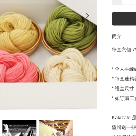
簡介
每盒六個 75g
* 全人手
* 每盒連
* 禮盒尺寸：24
* 如訂購
Kakiz
望贈送一些