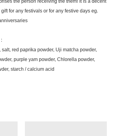
prises the person receiving the them! It is a decent 
ift for any festivals or for any festive days eg. 
anniversaries 

:

, salt, red paprika powder, Uji matcha powder, 
wder, purple yam powder, Chlorella powder, 