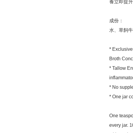
養立即提升
成份：

水、草飼牛肉
* Exclusive
Broth Conce
* Tallow En
inflammator
* No suppl
* One jar c
One teaspoo
every jar. 