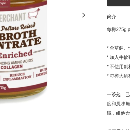
簡介
每樽275g per
* 全草飼
* 加入牛
* 不使用
* 每樽大約
一茶匙，已
度和風味無
鐵，維他命A