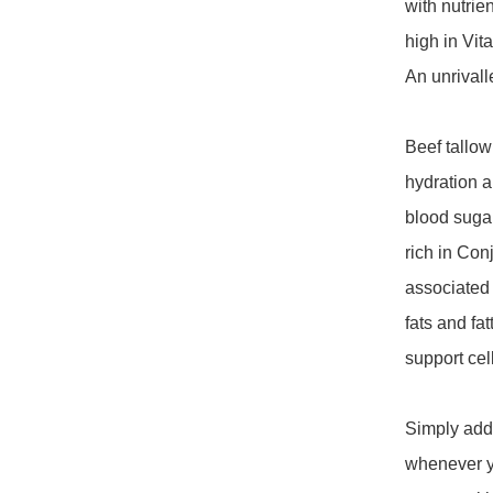
with nutrie
high in Vit
An unrivalle
Beef tallow
hydration a
blood sugar
rich in Con
associated 
fats and fat
support cel
Simply add 
whenever yo