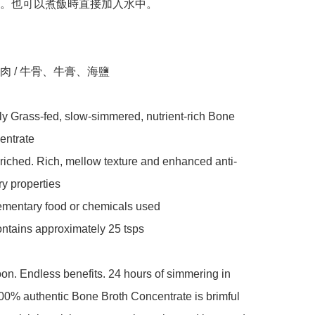
。也可以煮飯時直接加入水中。

 / 牛骨、牛膏、海鹽

ly Grass-fed, slow-simmered, nutrient-rich Bone 
ntrate

riched. Rich, mellow texture and enhanced anti-
y properties

ementary food or chemicals used

ontains approximately 25 tsps

n. Endless benefits. 24 hours of simmering in 
100% authentic Bone Broth Concentrate is brimful 