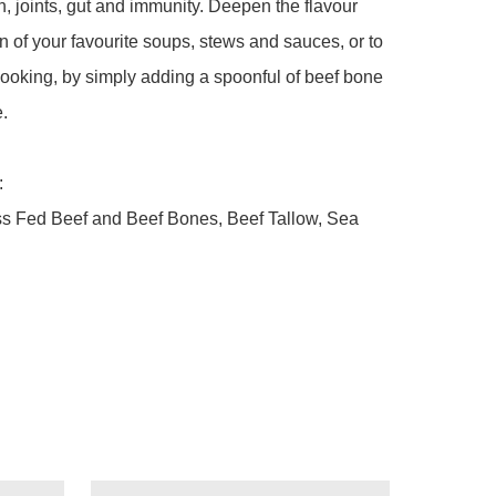
n, joints, gut and immunity. Deepen the flavour 
on of your favourite soups, stews and sauces, or to 
cooking, by simply adding a spoonful of beef bone 
.



ss Fed Beef and Beef Bones, Beef Tallow, Sea 