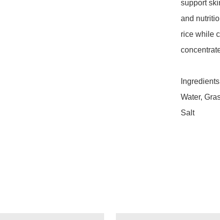
support ski
and nutriti
rice while 
concentrate
Ingredients:
Water, Gra
Salt
