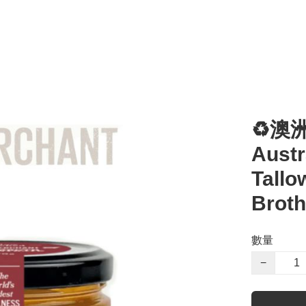
♻️澳
Austr
Tallo
Broth
數量
−