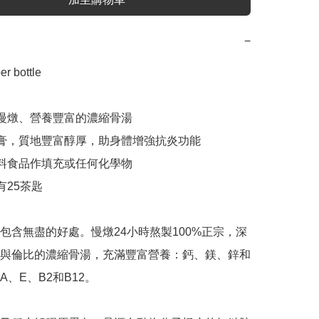
−
 bottle 

、慢燉、營養豐富的濃縮骨湯

軟膏，質地豐富醇厚，助身體增強抗炎功能

副料食品作填充或任何化學物

有25茶匙

包含無盡的好處。慢燉24小時熬製100%正宗，深
與倫比的濃縮骨湯，充滿豐富營養：鈣、鎂、鋅和
、E、B2和B12。
