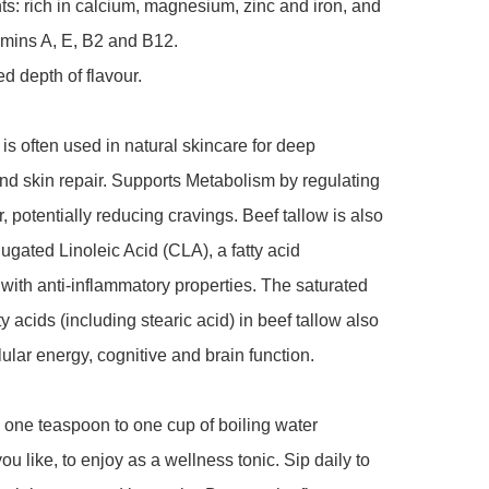
nts: rich in calcium, magnesium, zinc and iron, and 
amins A, E, B2 and B12.

d depth of flavour.

 is often used in natural skincare for deep 
nd skin repair. Supports Metabolism by regulating 
, potentially reducing cravings. Beef tallow is also 
jugated Linoleic Acid (CLA), a fatty acid 
with anti-inflammatory properties. The saturated 
ty acids (including stearic acid) in beef tallow also 
lular energy, cognitive and brain function.

one teaspoon to one cup of boiling water 
u like, to enjoy as a wellness tonic. Sip daily to 