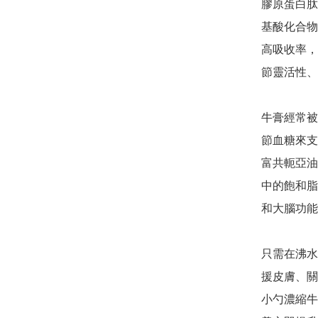
膠原蛋白肽
基酸化合物
高吸收率，
節靈活性、
牛膏經常被
節血糖來支
富共軛亞油
中的飽和脂
和大腦功能
只需在沸水
援皮膚、關
小勺濃縮牛