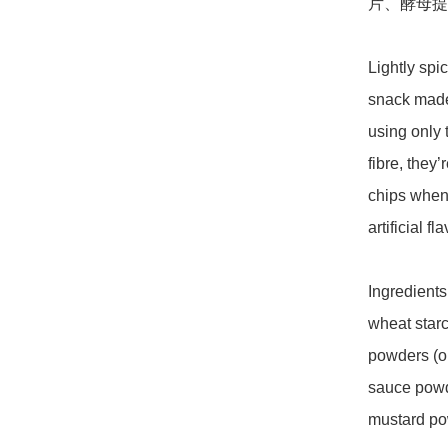
片、酵母提
Lightly spi
snack made
using only 
fibre, they’
chips when 
artificial f
Ingredients:
wheat starc
powders (oni
sauce powde
mustard pow