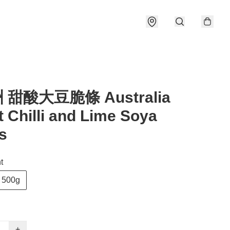
 甜酸大豆脆條 Australia
 Chilli and Lime Soya
s
t
500g
+