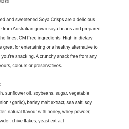
取物

ced and sweetened Soya Crisps are a delicious 
 from Australian grown soya beans and prepared 
the finest GM Free ingredients. High in dietary 
re great for entertaining or a healthy alternative to 
you’re snacking. A crunchy snack free from any 
lavours, colours or preservatives.



h, sunflower oil, soybeans, sugar, vegetable 
on / garlic), barley malt extract, sea salt, soy 
r, natural flavour with honey, whey powder, 
der, chive flakes, yeast extract
