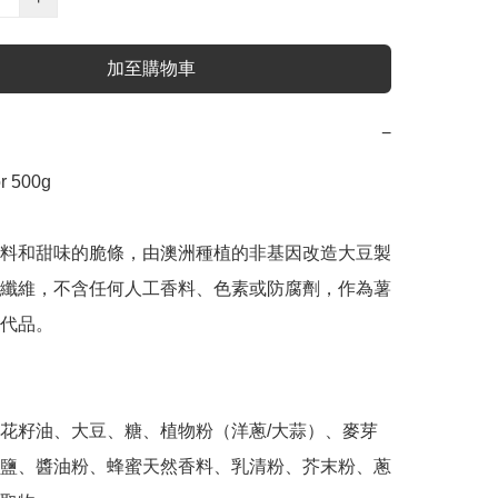
加至購物車
−
 500g 

料和甜味的脆條，由澳洲種植的非基因改造大豆製
纖維，不含任何人工香料、色素或防腐劑，作為薯
品。 

花籽油、大豆、糖、植物粉（洋蔥/大蒜）、麥芽
鹽、醬油粉、蜂蜜天然香料、乳清粉、芥末粉、蔥