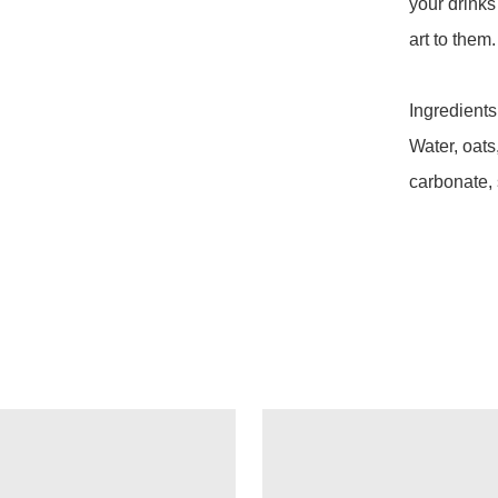
your drinks
art to them.

Ingredients:
Water, oats
carbonate, s