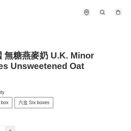
 無糖燕麥奶 U.K. Minor
es Unsweetened Oat
ty
 box
六盒 Six boxes
+