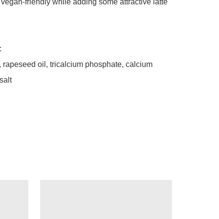
 vegan-friendly while adding some attractive latte 
 

, rapeseed oil, tricalcium phosphate, calcium 
alt 
