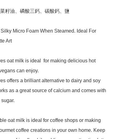
菜籽油、磷酸三鈣、碳酸鈣、鹽

 Silky Micro Foam When Steamed. Ideal For 
e Art

es oat milk is ideal  for making delicious hot 
 vegans can enjoy.

s offers a brilliant alternative to dairy and soy 
orks as a great source of calcium and comes with 
sugar. 

le oat milk is ideal for coffee shops or making 
ourmet coffee creations in your own home. Keep 