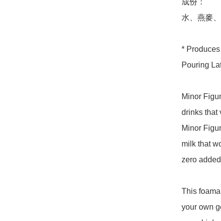
成份：

水、燕麥、
* Produces
Pouring Latt
Minor Figur
drinks that
Minor Figure
milk that w
zero added 
This foamab
your own g