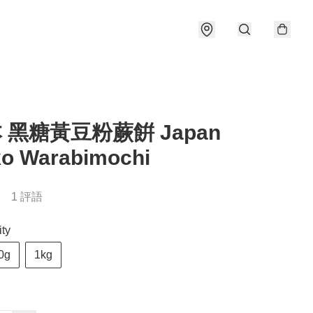
本 黑糖黃豆粉蕨餠 Japan
ko Warabimochi
1 評語
ty
0g
1kg