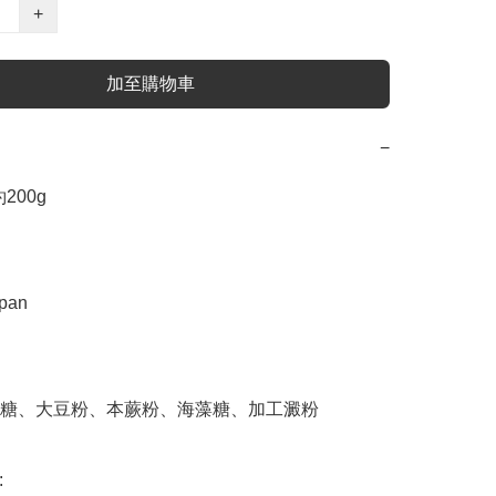
+
加至購物車
−
00g 

an 

糖、大豆粉、本蕨粉、海藻糖、加工澱粉


