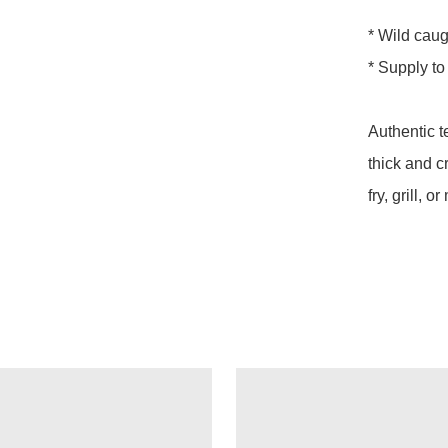
* Wild caug
* Supply to
Authentic 
thick and c
fry, grill,