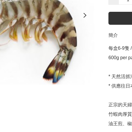
簡介
每盒6-9隻 / 
600g per pa
* 天然活
* 供應往
正宗的天婦
竹蝦肉厚質
油王煎、椒