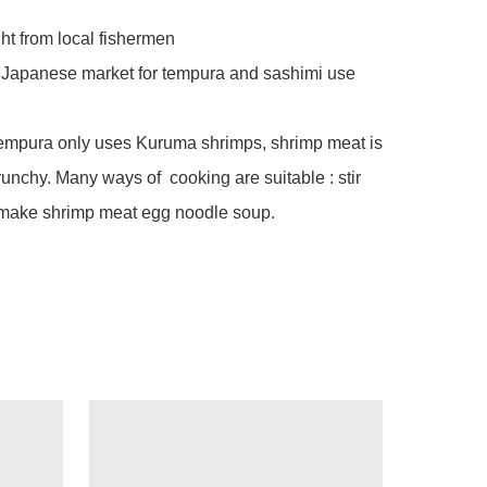
ht from local fishermen 

 Japanese market for tempura and sashimi use 

tempura only uses Kuruma shrimps, shrimp meat is 
runchy. Many ways of  cooking are suitable : stir 
 or make shrimp meat egg noodle soup. 