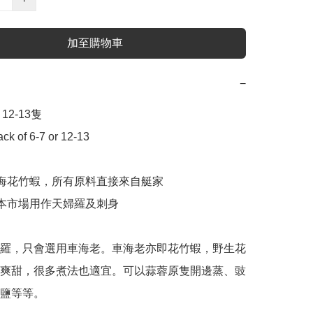
加至購物車
−
12-13隻 

ck of 6-7 or 12-13

抓海花竹蝦，所有原料直接來自艇家

日本市場用作天婦羅及刺身

羅，只會選用車海老。車海老亦即花竹蝦，野生花
爽甜，很多煮法也適宜。可以蒜蓉原隻開邊蒸、豉
鹽等等。
