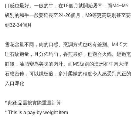
口感也最好。一般的牛，在18個月就開始屠宰，而M4~M5
級別的和牛一般要延長至24-26個月，M9等更高級別甚至要
到32-34個月

雪花含量不同，肉的口感、烹調方式也略有差別。M4-5大
理石紋適量，且分佈均勻，香煎最好，也適合火鍋。經過烹
飪後，油脂變為美味的肉汁。而M9級別的澳洲和牛肉大理
石紋密佈，可以鐵板煎，多汁柔嫩的程度令人感受到真正的
入口即化

* 此產品需按實際重量計算

* This is a pay-by-weight item