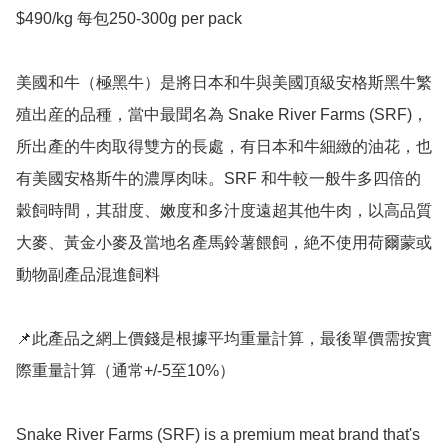
$490/kg 每包250-300g per pack 

美國和牛（極黑牛）是將日本和牛與美國頂級安格斯黑牛繁
殖出産的品種，當中最聞名為 Snake River Farms (SRF)，
所出產的牛肉取得雙方的長處，有日本和牛細緻的油花，也
有美國安格斯牛的濃厚肉味。SRF 和牛較一般牛多四倍的
穀飼時間，其甜度、嫩度和多汁度遠超其他牛肉，以高品質
大麥、黃金小麥及當地名產馬鈴薯餵飼，絶不使用荷爾蒙或
動物副產品混進飼料

📌此產品之網上價錢是根據平均重量計算，最後單價需按實
際重量計算（通常+/-5至10%）

Snake River Farms (SRF) is a premium meat brand that's 