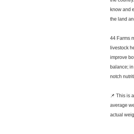
know and ev
the land and
44 Farms ma
livestock h
improve bot
balance; in
notch nutrit
📌 This is 
average wei