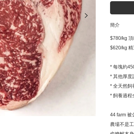
簡介
$780/kg 頂級
$620/kg 精
* 每塊約45
* 其他厚度
* 全天然
* 飼養過
44 fa
農場不是工
也瞭解本身