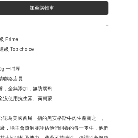
加至購物車
−
 Prime 

選級 Top choice

0g 一吋厚

請聯絡店員

飼養，全無添加，無防腐劑

程全沒使用抗生素、荷爾蒙

rm 被公認為美國首屈一指的黑安格斯牛肉生產商之一。
廠，場主會瞭解並評估他們飼養的每一隻牛，他們
其土地特性及能力，透過可持續性、強調牲畜健康