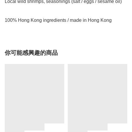
Local wild shrimps, seasonings (salt / eggs / sesame oil)

100% Hong Kong ingredients / made in Hong Kong 
你可能感興趣的商品