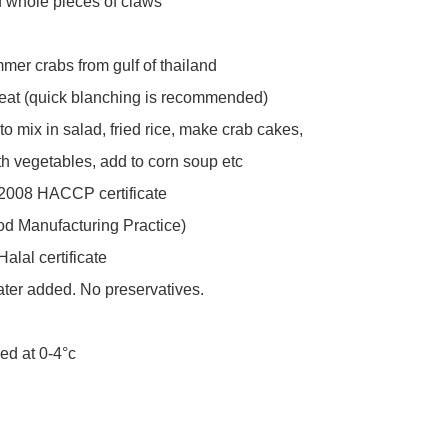
 whole pieces of claws

mer crabs from gulf of thailand 

eat (quick blanching is recommended)

to mix in salad, fried rice, make crab cakes, 
h vegetables, add to corn soup etc 

2008 HACCP certificate 

d Manufacturing Practice) 

alal certificate 

ater added. No preservatives. 

led at 0-4°c