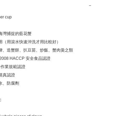
−
r cup 

國海灣捕捉的藍花蟹

食用（用滾水快速沖洗才用比較好）

沙律、造蟹餅、扒豆苗、炒飯、蟹肉羮之類

1:2008 HACCP 安全食品認證

良好作業規範認證

清真認證

水、防腐劑

 
