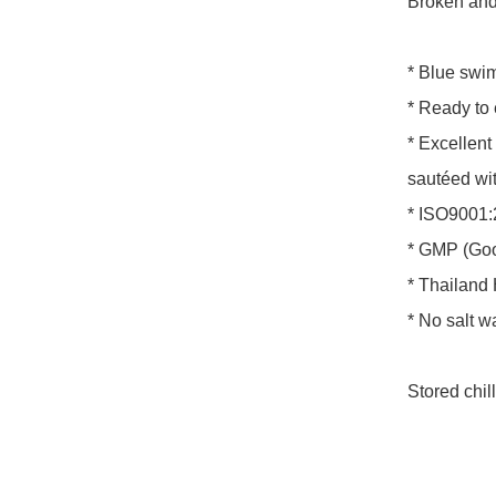
Broken and
* Blue swim
* Ready to 
* Excellent 
sautéed wit
* ISO9001:
* GMP (Goo
* Thailand H
* No salt w
Stored chil