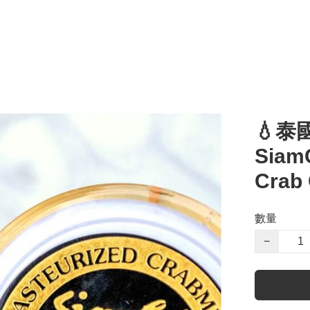
💧泰
Siam
Crab 
數量
−