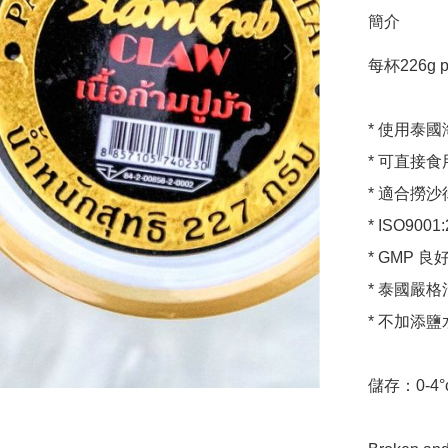
簡介
每杯226g pe
* 使用泰
* 可直接
* 適合撈
* ISO900
* GMP 
* 泰國嚴格
* 不加添鹽
儲存：0-4°c