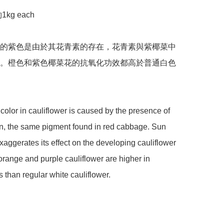
g each 

的紫色是由於其花青素的存在，花青素與紫椰菜中
。橙色和紫色椰菜花的抗氧化功效都高於普通白色
color in cauliflower is caused by the presence of 
n, the same pigment found in red cabbage. Sun 
aggerates its effect on the developing cauliflower 
range and purple cauliflower are higher in 
s than regular white cauliflower.