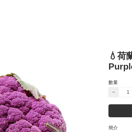
💧荷蘭
Purpl
數量
−
簡介